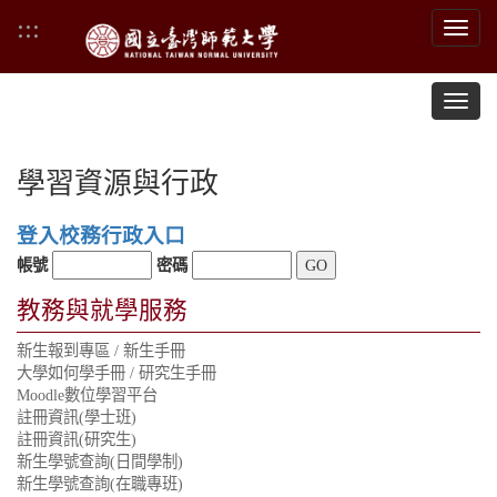
跳
:::
Toggl
到
navig
主
要
Toggl
内
navig
容
學習資源與行政
登入校務行政入口
帳號
密碼
教務與就學服務
新生報到專區
/
新生手冊
大學如何學手冊
/
研究生手冊
Moodle數位學習平台
註冊資訊(學士班)
註冊資訊(研究生)
新生學號查詢(日間學制)
新生學號查詢(在職專班)