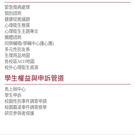
緊急傷病處理
個別諮商
健康促進議題
心理衛生推廣
心理衛生主題專文
團體諮商
同儕輔導(學輔中心護心團)
多元性別友善
生理用品地圖
各校區AED地圖
校外心理衛生資源
學生權益與申訴管道
馬上辦中心
學生申訴
校園性別事件調查申請
校園霸凌事件調查檢舉
研究參與者保護