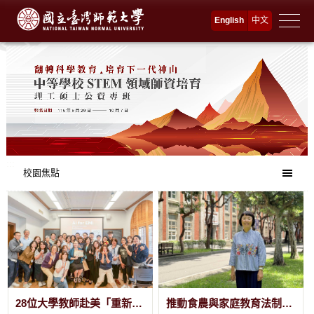
跳
English
中文
到
主
要
内
容
:::
校園焦點
28位大學教師赴美「重新當學生」 臺師大攜手德州大學奧斯汀分校讓 EMI 課堂更優化
推動食農與家庭教育法制化 幼家科學系林如萍教授榮獲115年教育部師鐸獎