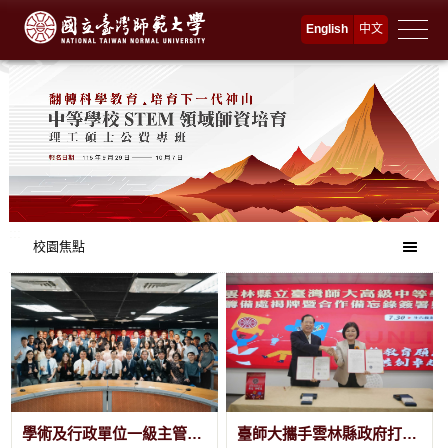
跳
English
中文
到
主
要
内
容
:::
校園焦點
學術及行政單位一級主管聯合交接 攜手深化校務治理 共創永續發展新局
臺師大攜手雲林縣政府打造公立教育新典範 共設「雲林縣立臺灣師大高級中等學校」