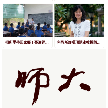
把所學帶回家鄉！臺灣師大緬甸同學會返鄉教學 點亮華校孩童學習路
科教所許瑛玿講座教授榮任東亞科學教育學會理事長 並獲傑出研究獎
:::