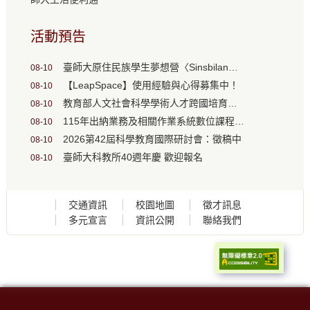
活動預告
臺師大原住民族學生夢想營〈Sinsbilan．傳承〉開放報名
08-10
【LeapSpace】使用經驗與心得募集中！
08-10
教育部人文社會科學學術人才跨國培育計畫甄選(9/20起報名)
08-10
115年出納業務及相關作業系統數位課程，歡迎線上報名
08-10
2026第42屆科學教育國際研討會：徵稿中
08-10
臺師大科教所40週年慶 歡迎報名
08-10
交通資訊
校園地圖
徵才訊息
多元宣言
資訊公開
聯絡我們